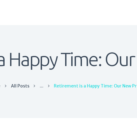
Home
About Us
Services
Contact
Blog
 a Happy Time: O
e
All Posts
...
Retirement is a Happy Time: Our New 