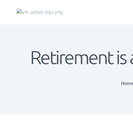
Retirement is
Hom