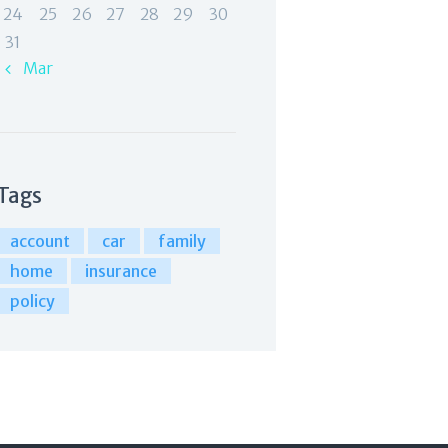
24
25
26
27
28
29
30
31
« Mar
Tags
account
car
family
home
insurance
policy