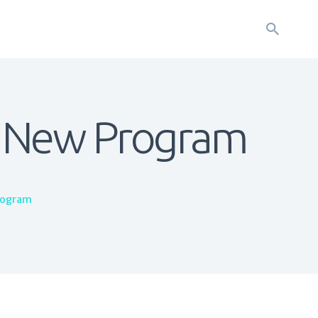
ur New Program
Program